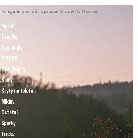
Kategorie obchodu s předměty ze světa Oberon
Merch
Hrníčky
Audioknihy
DVD/BR
Hrací karty
Knihy
Kryty na telefon
Mikiny
Ostatní
Šperky
Trička