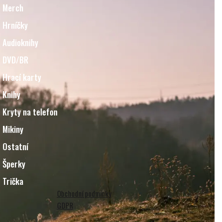
Merch
Hrníčky
Audioknihy
DVD/BR
Hrací karty
Knihy
Kryty na telefon
Mikiny
Ostatní
Šperky
Trička
Obchodní podmínky
GDPR