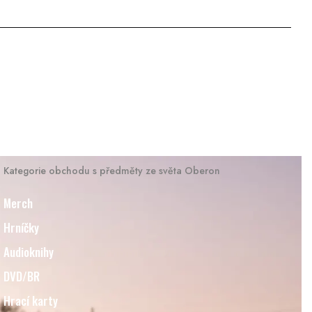
Kategorie obchodu s předměty ze světa Oberon
Merch
Hrníčky
Audioknihy
DVD/BR
Hrací karty