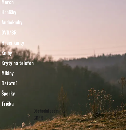
Merch
Hrníčky
Audioknihy
DVD/BR
Hrací karty
Knihy
Kryty na telefon
Mikiny
Ostatní
Šperky
Trička
Obchodní podmínky
GDPR