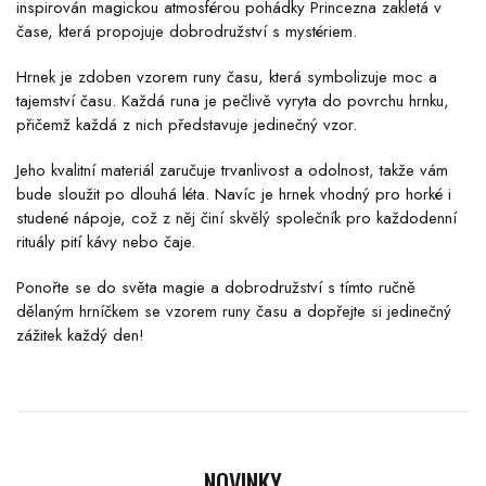
inspirován magickou atmosférou pohádky Princezna zakletá v
čase, která propojuje dobrodružství s mystériem.
Hrnek je zdoben vzorem runy času, která symbolizuje moc a
tajemství času. Každá runa je pečlivě vyryta do povrchu hrnku,
přičemž každá z nich představuje jedinečný vzor.
Jeho kvalitní materiál zaručuje trvanlivost a odolnost, takže vám
bude sloužit po dlouhá léta. Navíc je hrnek vhodný pro horké i
studené nápoje, což z něj činí skvělý společník pro každodenní
rituály pití kávy nebo čaje.
Ponořte se do světa magie a dobrodružství s tímto ručně
dělaným hrníčkem se vzorem runy času a dopřejte si jedinečný
zážitek každý den!
NOVINKY