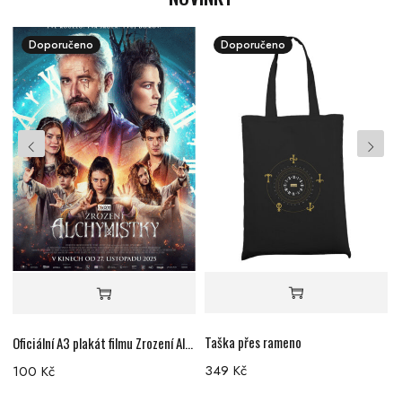
Doporučeno
Doporučeno
Taška přes rameno
T
Oficiální A3 plakát filmu Zrození Alchymistky
349
Kč
100
Kč