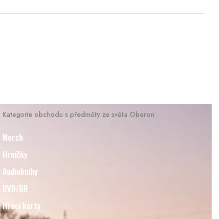
Kategorie obchodu s předměty ze světa Oberon
Merch
Hrníčky
Audioknihy
DVD/BR
Hrací karty