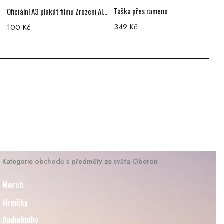
Taška přes rameno
T
Oficiální A3 plakát filmu Zrození Alchymistky
349
Kč
100
Kč
Kategorie obchodu s předměty ze světa Oberon
Merch
Hrníčky
Audioknihy