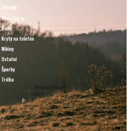
DVD/BR
Hrací karty
Knihy
Kryty na telefon
Mikiny
Ostatní
Šperky
Trička
Obchodní podmínky
GDPR