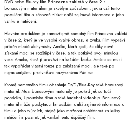
DVD nebo Blu-ray film
Princezna zakletá v čase 2
s
bonusovým materiálem je skvělým způsobem, jak si užít tento
populární film a zároveň získat další zajímavé informace o jeho
vzniku a natáčení.
Hlavním produktem je samozřejmě samotný film Princezna zakletá
v čase 2, který je ve vysoké kvalitě obrazu a zvuku. Film vypráví
příběh mladé alchymistky Amélie, která zjistí, že díky nově
získané moci se rozštěpí v čase, a tak potkává svoji minulou
verzi Amélie, která jí provází na každém kroku. Amélie se musí
tak vypořádat vlastní touze po zakázané moci, ale také po
nejmocnějšímu protivníkovi nazývanému Pán run.
Kromě samotného filmu obsahuje DVD/Blue-Ray také bonusový
materiál. Mezi bonusovými materiály je pořad Jak se točí
pohádka, Upoutávka filmu a také hudební videoklip. Bonusový
materiál může poskytnout fanouškům další zajímavé informace o
filmu a jeho tvůrcích, stejně jako možnost nahlédnout za kulisy
natáčení a poznat, jak vznikal tento úspěšný film.