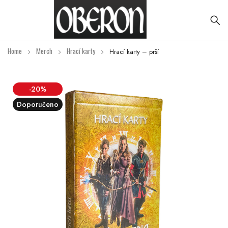
Home
Merch
Hrací karty
Hrací karty – prší
-20%
Doporučeno