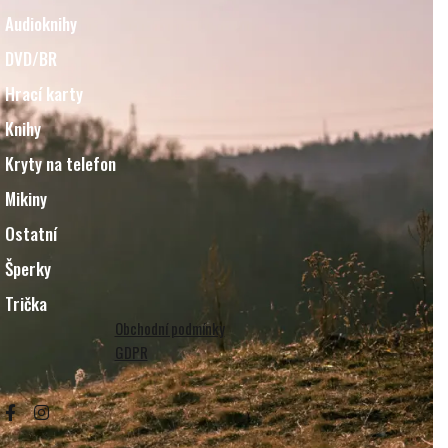
Audioknihy
DVD/BR
Hrací karty
Knihy
Kryty na telefon
Mikiny
Ostatní
Šperky
Trička
Obchodní podmínky
GDPR