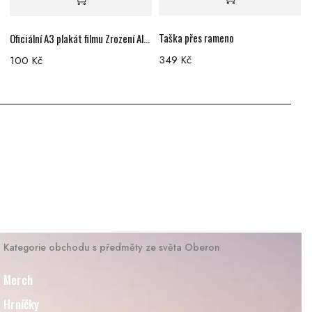
Taška přes rameno
T
Oficiální A3 plakát filmu Zrození Alchymistky
349
Kč
100
Kč
Kategorie obchodu s předměty ze světa Oberon
Merch
Hrníčky